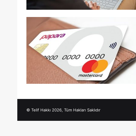
© Telif Hakkı 2026, Tüm Hakları Saklıdır