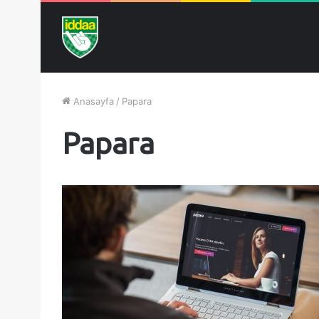
Anasayfa
/
Papara
Papara