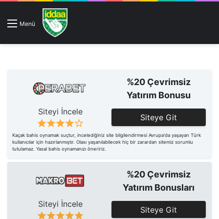
Menü
%20 Çevrimsiz
Yatırım Bonusu
Siteyi İncele
Siteye Git
Kaçak bahis oynamak suçtur, incelediğiniz site bilgilendirmesi Avrupa'da yaşayan Türk
kullanıcılar için hazırlanmıştır. Olası yaşanılabilecek hiç bir zarardan sitemiz sorumlu
tutulamaz. Yasal bahis oynamanızı öneririz.
%20 Çevrimsiz
Yatırım Bonusları
Siteyi İncele
Siteye Git