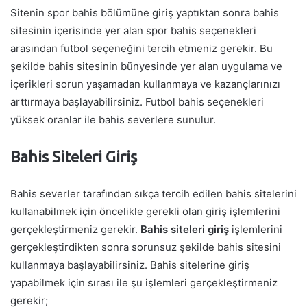
Sitenin spor bahis bölümüne giriş yaptıktan sonra bahis
sitesinin içerisinde yer alan spor bahis seçenekleri
arasından futbol seçeneğini tercih etmeniz gerekir. Bu
şekilde bahis sitesinin bünyesinde yer alan uygulama ve
içerikleri sorun yaşamadan kullanmaya ve kazançlarınızı
arttırmaya başlayabilirsiniz. Futbol bahis seçenekleri
yüksek oranlar ile bahis severlere sunulur.
Bahis Siteleri Giriş
Bahis severler tarafından sıkça tercih edilen bahis sitelerini
kullanabilmek için öncelikle gerekli olan giriş işlemlerini
gerçekleştirmeniz gerekir.
Bahis siteleri giriş
işlemlerini
gerçekleştirdikten sonra sorunsuz şekilde bahis sitesini
kullanmaya başlayabilirsiniz. Bahis sitelerine giriş
yapabilmek için sırası ile şu işlemleri gerçekleştirmeniz
gerekir;