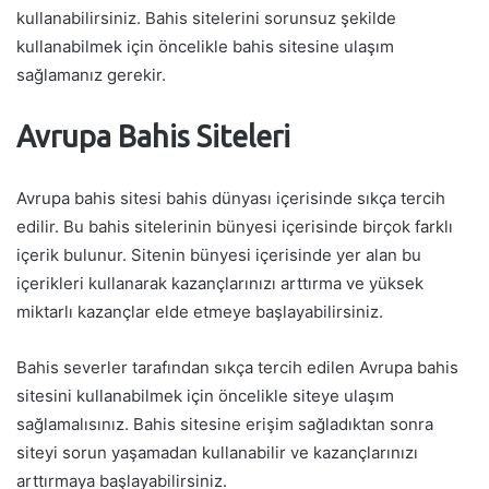
kullanabilirsiniz. Bahis sitelerini sorunsuz şekilde
kullanabilmek için öncelikle bahis sitesine ulaşım
sağlamanız gerekir.
Avrupa Bahis Siteleri
Avrupa bahis sitesi bahis dünyası içerisinde sıkça tercih
edilir. Bu bahis sitelerinin bünyesi içerisinde birçok farklı
içerik bulunur. Sitenin bünyesi içerisinde yer alan bu
içerikleri kullanarak kazançlarınızı arttırma ve yüksek
miktarlı kazançlar elde etmeye başlayabilirsiniz.
Bahis severler tarafından sıkça tercih edilen Avrupa bahis
sitesini kullanabilmek için öncelikle siteye ulaşım
sağlamalısınız. Bahis sitesine erişim sağladıktan sonra
siteyi sorun yaşamadan kullanabilir ve kazançlarınızı
arttırmaya başlayabilirsiniz.