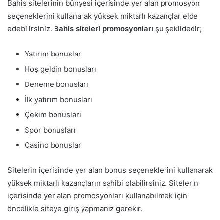
Bahis sitelerinin bünyesi içerisinde yer alan promosyon
seçeneklerini kullanarak yüksek miktarlı kazançlar elde
edebilirsiniz.
Bahis siteleri promosyonları
şu şekildedir;
Yatırım bonusları
Hoş geldin bonusları
Deneme bonusları
İlk yatırım bonusları
Çekim bonusları
Spor bonusları
Casino bonusları
Sitelerin içerisinde yer alan bonus seçeneklerini kullanarak
yüksek miktarlı kazançların sahibi olabilirsiniz. Sitelerin
içerisinde yer alan promosyonları kullanabilmek için
öncelikle siteye giriş yapmanız gerekir.