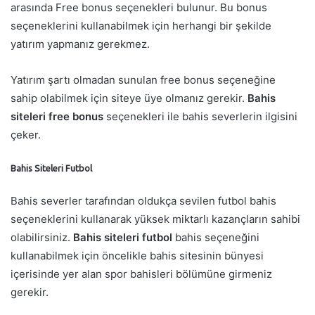
arasında Free bonus seçenekleri bulunur. Bu bonus
seçeneklerini kullanabilmek için herhangi bir şekilde
yatırım yapmanız gerekmez.
Yatırım şartı olmadan sunulan free bonus seçeneğine
sahip olabilmek için siteye üye olmanız gerekir.
Bahis
siteleri free bonus
seçenekleri ile bahis severlerin ilgisini
çeker.
Bahis Siteleri Futbol
Bahis severler tarafından oldukça sevilen futbol bahis
seçeneklerini kullanarak yüksek miktarlı kazançların sahibi
olabilirsiniz.
Bahis siteleri futbol
bahis seçeneğini
kullanabilmek için öncelikle bahis sitesinin bünyesi
içerisinde yer alan spor bahisleri bölümüne girmeniz
gerekir.