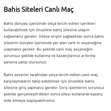
Bahis Siteleri Canlı Maç
Bahis dünyası içerisinde sıkça tercih edilen içerikleri
kullanabilmek için öncelikle bahis sitesine ulaşım
sağlamanız gerekir. Siteye erişim sağladıktan sonra bahis
sitesinin bünyesi içerisinde yer alan canlı tv seçeneğine
ulaşmanız gerekir. Bu şekilde canlı maç seçeneğini
sorunsuz şekilde kullanma ve kazançlarınızı arttırma
şansına sahip olursunuz.
Bahis severler tarafından sıkça tercih edilen canlı maç
karşılaşmalarını takip edebilmek için öncelikle bahis
sitesine giriş yapmanız gerekir. Giriş işlemlerini sorunsuz
şekilde gerçekleştirdikten sonra siteyi kullanarak kazanç
elde etmeye başlayabilirsiniz.