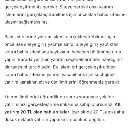
gerçekleştirmeniz gerekir. Siteye gerekli olan yatırım
işlemlerini gerçekleştirebilmek için öncelikle bahis sitesine
ulaşım sağlamalısınız.
Bahis sitelerine yatırım işlemi gerçekleştirebilmek için
öncelikle siteye giriş yapmalısınız. Siteye giriş yaptıktan
sonra bahis sitesi ana sayfasının hesabım bölümüne giriş
yapın. Burada yer alan yatırım seçeneklerinden istediğiniz
bir tanesini tercih edin. Bu işlemleri gerçekleştirdikten
sonra bahis sitesine yatırım yapabilmek için seçtiğiniz
yatırım kanalının alt ve üst limitlerini öğrenmeniz gerekir.
Yatırım limitlerini öğrendikten sonra sorunsuz şekilde
yatırımınızı gerçekleştirme imkanına sahip olursunuz.
Alt
yatırım 20 TL olan bahis siteleri
içerisinde 20 TL’den daha
düşük miktarlı yatırım yapmanız mümkün değildir.