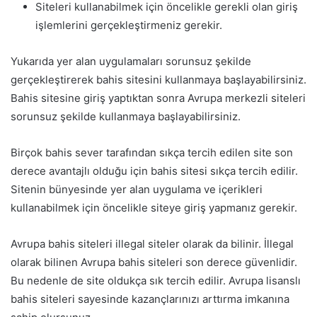
Siteleri kullanabilmek için öncelikle gerekli olan giriş
işlemlerini gerçekleştirmeniz gerekir.
Yukarıda yer alan uygulamaları sorunsuz şekilde
gerçekleştirerek bahis sitesini kullanmaya başlayabilirsiniz.
Bahis sitesine giriş yaptıktan sonra Avrupa merkezli siteleri
sorunsuz şekilde kullanmaya başlayabilirsiniz.
Birçok bahis sever tarafından sıkça tercih edilen site son
derece avantajlı olduğu için bahis sitesi sıkça tercih edilir.
Sitenin bünyesinde yer alan uygulama ve içerikleri
kullanabilmek için öncelikle siteye giriş yapmanız gerekir.
Avrupa bahis siteleri illegal siteler olarak da bilinir. İllegal
olarak bilinen Avrupa bahis siteleri son derece güvenlidir.
Bu nedenle de site oldukça sık tercih edilir. Avrupa lisanslı
bahis siteleri sayesinde kazançlarınızı arttırma imkanına