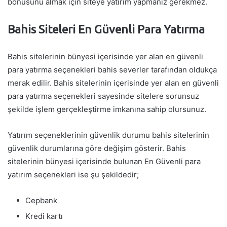
bonusunu almak için siteye yatırım yapmanız gerekmez.
Bahis Siteleri En Güvenli Para Yatırma
Bahis sitelerinin bünyesi içerisinde yer alan en güvenli
para yatırma seçenekleri bahis severler tarafından oldukça
merak edilir. Bahis sitelerinin içerisinde yer alan en güvenli
para yatırma seçenekleri sayesinde sitelere sorunsuz
şekilde işlem gerçekleştirme imkanına sahip olursunuz.
Yatırım seçeneklerinin güvenlik durumu bahis sitelerinin
güvenlik durumlarına göre değişim gösterir. Bahis
sitelerinin bünyesi içerisinde bulunan En Güvenli para
yatırım seçenekleri ise şu şekildedir;
Cepbank
Kredi kartı