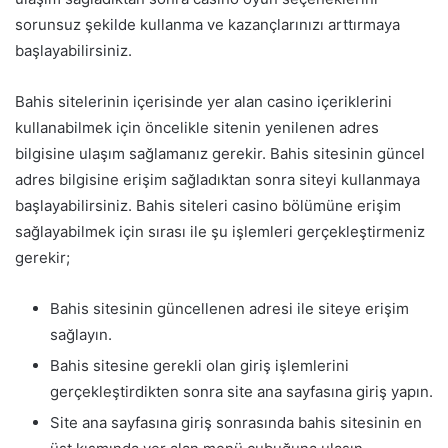
sorunsuz şekilde kullanma ve kazançlarınızı arttırmaya
başlayabilirsiniz.
Bahis sitelerinin içerisinde yer alan casino içeriklerini
kullanabilmek için öncelikle sitenin yenilenen adres
bilgisine ulaşım sağlamanız gerekir. Bahis sitesinin güncel
adres bilgisine erişim sağladıktan sonra siteyi kullanmaya
başlayabilirsiniz. Bahis siteleri casino bölümüne erişim
sağlayabilmek için sırası ile şu işlemleri gerçekleştirmeniz
gerekir;
Bahis sitesinin güncellenen adresi ile siteye erişim
sağlayın.
Bahis sitesine gerekli olan giriş işlemlerini
gerçekleştirdikten sonra site ana sayfasına giriş yapın.
Site ana sayfasına giriş sonrasında bahis sitesinin en