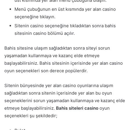
üst kısmında yer alan menü çubuğuna ulaşın.
Menü çubuğunun en üst kısmında yer alan casino
seçeneğine tıklayın.
Sitenin casino seçeneğine tıkladıktan sonra bahis
sitesinin casino bölümü açılır.
Bahis sitesine ulaşım sağladıktan sonra siteyi sorun
yaşamadan kullanmaya ve kazanç elde etmeye
başlayabilirsiniz. Bahis sitesinin içerisinde yer alan casino
oyun seçenekleri son derece popülerdir.
Sitenin bünyesinde yer alan casino oyunlarına ulaşım
sağladıktan sonra sitenin içerisinde yer alan bu oyun
seçeneklerini sorun yaşamadan kullanmaya ve kazanç elde
etmeye başlayabilirsiniz.
Bahis siteleri casino
oyun
seçenekleri şu şekildedir;