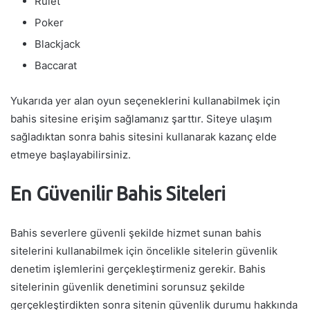
Rulet
Poker
Blackjack
Baccarat
Yukarıda yer alan oyun seçeneklerini kullanabilmek için
bahis sitesine erişim sağlamanız şarttır. Siteye ulaşım
sağladıktan sonra bahis sitesini kullanarak kazanç elde
etmeye başlayabilirsiniz.
En Güvenilir Bahis Siteleri
Bahis severlere güvenli şekilde hizmet sunan bahis
sitelerini kullanabilmek için öncelikle sitelerin güvenlik
denetim işlemlerini gerçekleştirmeniz gerekir. Bahis
sitelerinin güvenlik denetimini sorunsuz şekilde
gerçekleştirdikten sonra sitenin güvenlik durumu hakkında