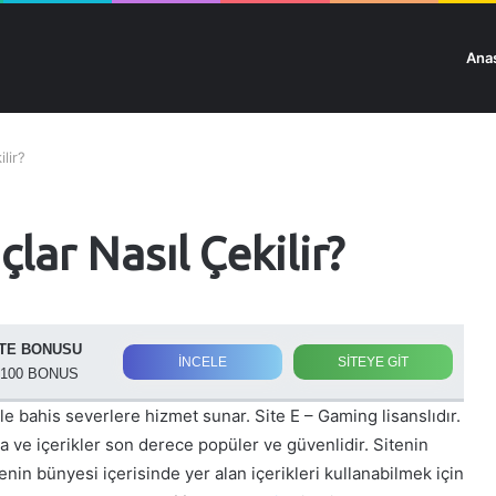
Ana
lir?
lar Nasıl Çekilir?
İTE BONUSU
İNCELE
SİTEYE GİT
100 BONUS
le bahis severlere hizmet sunar. Site E – Gaming lisanslıdır.
a ve içerikler son derece popüler ve güvenlidir. Sitenin
enin bünyesi içerisinde yer alan içerikleri kullanabilmek için