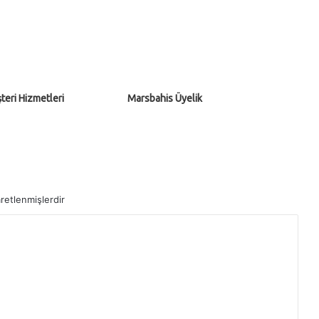
eri Hizmetleri
Marsbahis Üyelik
aretlenmişlerdir