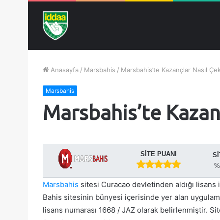
Anasayfa
/
Marsbahis
/
Marsbahis’te Kazançlar Nasıl Çeki
Marsbahis
Marsbahis’te Kazanç
SİTE PUANI
S
%
Marsbahis
sitesi Curacao devletinden aldığı lisans i
Bahis sitesinin bünyesi içerisinde yer alan uygulam
lisans numarası 1668 / JAZ olarak belirlenmiştir. Sit