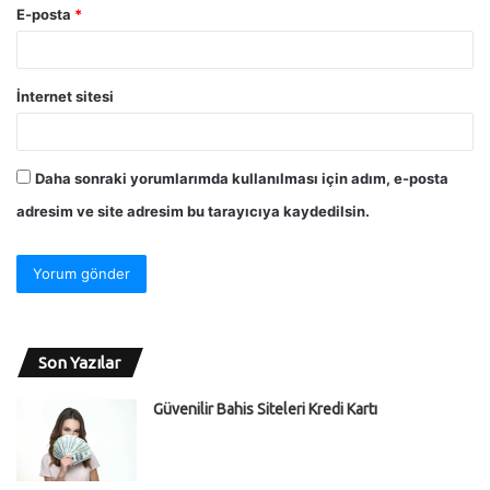
E-posta
*
İnternet sitesi
Daha sonraki yorumlarımda kullanılması için adım, e-posta
adresim ve site adresim bu tarayıcıya kaydedilsin.
Son Yazılar
Güvenilir Bahis Siteleri Kredi Kartı