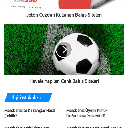
Jeton Cüzdan Kullanan Bahis Siteleri
Havale Yapılan Canlı Bahis Siteleri
İlgili Makaleler
Marsbahis’te Kazançlar Nasıl
Marsbahis Üyelik Kimlik
Çekilir?
Doğrulama Prosedürü