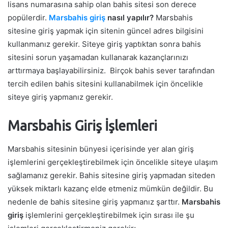
lisans numarasına sahip olan bahis sitesi son derece
popülerdir.
Marsbahis giriş
nasıl yapılır?
Marsbahis
sitesine giriş yapmak için sitenin güncel adres bilgisini
kullanmanız gerekir. Siteye giriş yaptıktan sonra bahis
sitesini sorun yaşamadan kullanarak kazançlarınızı
arttırmaya başlayabilirsiniz. Birçok bahis sever tarafından
tercih edilen bahis sitesini kullanabilmek için öncelikle
siteye giriş yapmanız gerekir.
Marsbahis Giriş İşlemleri
Marsbahis sitesinin bünyesi içerisinde yer alan giriş
işlemlerini gerçekleştirebilmek için öncelikle siteye ulaşım
sağlamanız gerekir. Bahis sitesine giriş yapmadan siteden
yüksek miktarlı kazanç elde etmeniz mümkün değildir. Bu
nedenle de bahis sitesine giriş yapmanız şarttır.
Marsbahis
giriş
işlemlerini gerçekleştirebilmek için sırası ile şu