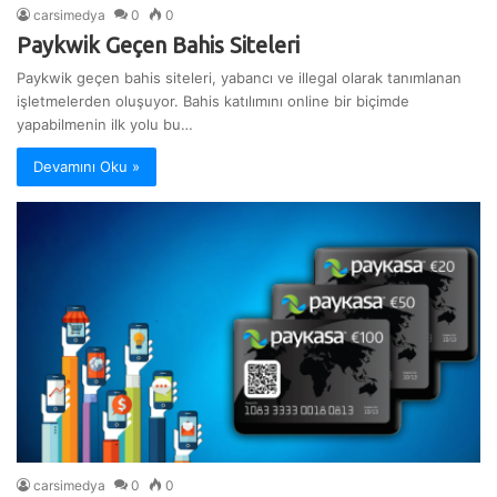
carsimedya
0
0
Paykwik Geçen Bahis Siteleri
Paykwik geçen bahis siteleri, yabancı ve illegal olarak tanımlanan
işletmelerden oluşuyor. Bahis katılımını online bir biçimde
yapabilmenin ilk yolu bu…
Devamını Oku »
carsimedya
0
0