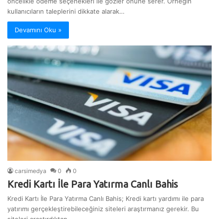
öncelikle ödeme seçenekleri ile gözler önüne serer. Örneğin
kullanıcıların taleplerini dikkate alarak…
Devamını Oku »
carsimedya
0
0
Kredi Kartı İle Para Yatırma Canlı Bahis
Kredi Kartı İle Para Yatırma Canlı Bahis; Kredi kartı yardımı ile para
yatırımı gerçekleştirebileceğiniz siteleri araştırmanız gerekir. Bu