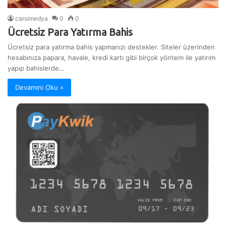
carsimedya
0
0
Ücretsiz Para Yatırma Bahis
Ücretsiz para yatırma bahis yapmanızı destekler. Siteler üzerinden
hesabınıza papara, havale, kredi kartı gibi birçok yöntem ile yatırım
yapıp bahislerde…
Devamını Oku »