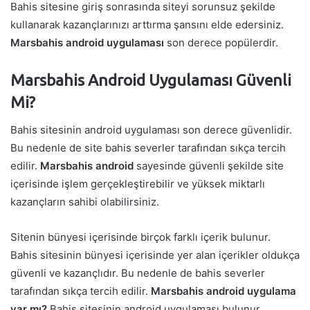
Bahis sitesine giriş sonrasında siteyi sorunsuz şekilde
kullanarak kazançlarınızı arttırma şansını elde edersiniz.
Marsbahis android uygulaması
son derece popülerdir.
Marsbahis Android Uygulaması Güvenli
Mi?
Bahis sitesinin android uygulaması son derece güvenlidir.
Bu nedenle de site bahis severler tarafından sıkça tercih
edilir.
Marsbahis android
sayesinde güvenli şekilde site
içerisinde işlem gerçekleştirebilir ve yüksek miktarlı
kazançların sahibi olabilirsiniz.
Sitenin bünyesi içerisinde birçok farklı içerik bulunur.
Bahis sitesinin bünyesi içerisinde yer alan içerikler oldukça
güvenli ve kazançlıdır. Bu nedenle de bahis severler
tarafından sıkça tercih edilir.
Marsbahis android uygulama
var mı?
Bahis sitesinin android uygulaması bulunur.