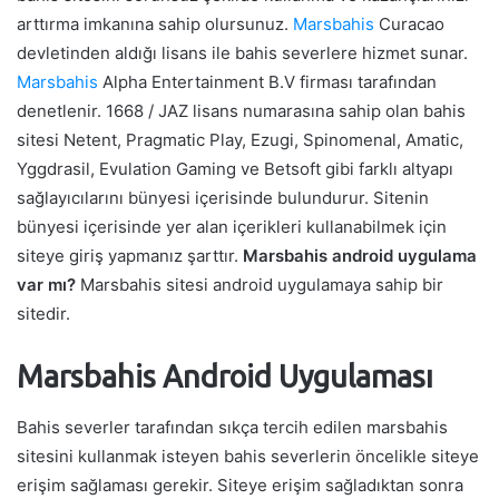
arttırma imkanına sahip olursunuz.
Marsbahis
Curacao
devletinden aldığı lisans ile bahis severlere hizmet sunar.
Marsbahis
Alpha Entertainment B.V firması tarafından
denetlenir. 1668 / JAZ lisans numarasına sahip olan bahis
sitesi Netent, Pragmatic Play, Ezugi, Spinomenal, Amatic,
Yggdrasil, Evulation Gaming ve Betsoft gibi farklı altyapı
sağlayıcılarını bünyesi içerisinde bulundurur. Sitenin
bünyesi içerisinde yer alan içerikleri kullanabilmek için
siteye giriş yapmanız şarttır.
Marsbahis android uygulama
var mı?
Marsbahis sitesi android uygulamaya sahip bir
sitedir.
Marsbahis Android Uygulaması
Bahis severler tarafından sıkça tercih edilen marsbahis
sitesini kullanmak isteyen bahis severlerin öncelikle siteye
erişim sağlaması gerekir. Siteye erişim sağladıktan sonra