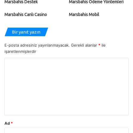
Marsbahis Destek
Marsbahis Ödeme Yöntemleri
Marsbahis Canlı Casino
Marsbahis Mobil
Bir yanıt yazın
E-posta adresiniz yayınlanmayacak.
Gerekli alanlar
*
ile
işaretlenmişlerdir
Ad
*