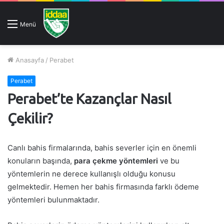
Menü
Anasayfa
/
Perabet
Perabet
Perabet’te Kazançlar Nasıl
Çekilir?
Canlı bahis firmalarında, bahis severler için en önemli
konuların başında,
para çekme yöntemleri
ve bu
yöntemlerin ne derece kullanışlı olduğu konusu
gelmektedir. Hemen her bahis firmasında farklı ödeme
yöntemleri bulunmaktadır.