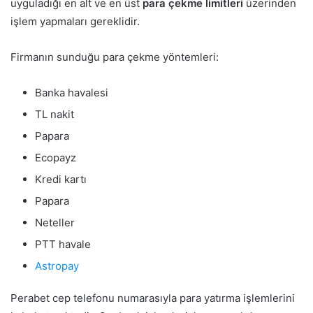
uyguladığı en alt ve en üst
para çekme limitleri
üzerinden
işlem yapmaları gereklidir.
Firmanın sunduğu para çekme yöntemleri:
Banka havalesi
TL nakit
Papara
Ecopayz
Kredi kartı
Papara
Neteller
PTT havale
Astropay
Perabet cep telefonu numarasıyla para yatırma işlemlerini