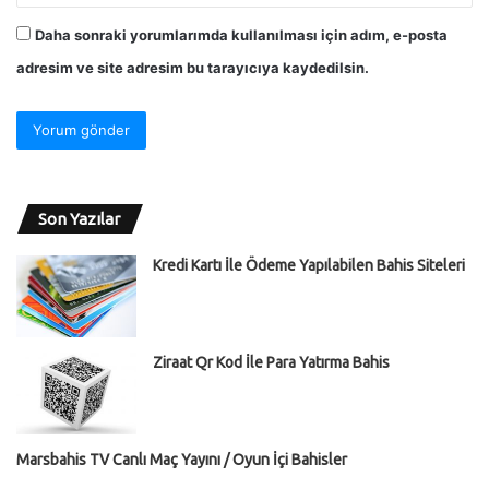
Daha sonraki yorumlarımda kullanılması için adım, e-posta
adresim ve site adresim bu tarayıcıya kaydedilsin.
Son Yazılar
Kredi Kartı İle Ödeme Yapılabilen Bahis Siteleri
Ziraat Qr Kod İle Para Yatırma Bahis
Marsbahis TV Canlı Maç Yayını / Oyun İçi Bahisler