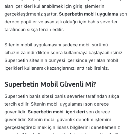
alan içerikleri kullanabilmek için giriş işlemlerini
gerçekleştirmeniz şarttır.
Superbetin mobil uygulama
son
derece popüler ve avantajlı olduğu için bahis severler
tarafından sıkça tercih edilir.
Sitenin mobil uygulamasını sadece mobil sürümü
cihazınıza indirdikten sonra kullanmaya başlayabilirsiniz.
Superbetin sitesinin bünyesi içerisinde yer alan mobil
içerikleri kullanarak kazançlarınızı arttırabilirsiniz.
Superbetin Mobil Güvenli Mi?
Superbetin bahis sitesi bahis severler tarafından sıkça
tercih edilir. Sitenin mobil uygulaması son derece
güvenlidir.
Superbetin mobil içerikleri
son derece
güvenlidir. Sitenin mobil güvenlik denetim işlemini
gerçekleştirebilmek için lisans bilgilerini denetlemeniz