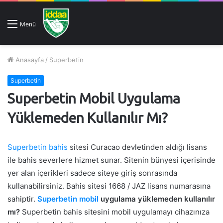
Menü
Anasayfa
/
Superbetin
Superbetin
Superbetin Mobil Uygulama
Yüklemeden Kullanılır Mı?
Superbetin bahis
sitesi Curacao devletinden aldığı lisans
ile bahis severlere hizmet sunar. Sitenin bünyesi içerisinde
yer alan içerikleri sadece siteye giriş sonrasında
kullanabilirsiniz. Bahis sitesi 1668 / JAZ lisans numarasına
sahiptir.
Superbetin mobil
uygulama yüklemeden kullanılır
mı?
Superbetin bahis sitesini mobil uygulamayı cihazınıza