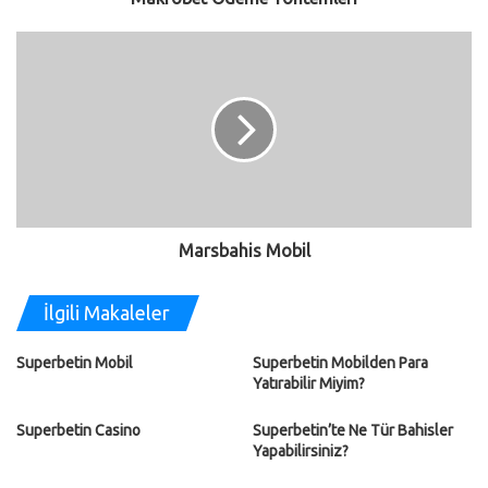
Marsbahis Mobil
İlgili Makaleler
Superbetin Mobil
Superbetin Mobilden Para
Yatırabilir Miyim?
Superbetin Casino
Superbetin’te Ne Tür Bahisler
Yapabilirsiniz?