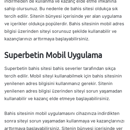
indirmeden de kullanma ve kazanç elde etme imkanına
sahip olursunuz. Bu nedenle de bahis sitesi oldukça sık
tercih edilir. Sitenin bünyesi içerisinde yer alan uygulama
ve içerikler oldukça popülerdir. Bahis sitesinin mobil adres
bilgisi üzerinden siteyi sorunsuz şekilde kullanabilir ve
kazançlarınızı arttırmaya başlayabilirsiniz.
Superbetin Mobil Uygulama
Superbetin bahis sitesi bahis severler tarafından sıkça
tercih edilir. Mobil siteyi kullanabilmek için bahis sitesinin
yenilenen adres bilgisini kullanmanız gerekir. Sitenin
yenilenen adres bilgisi üzerinden siteyi sorun yaşamadan
kullanabilir ve kazanç elde etmeye başlayabilirsiniz.
Bahis sitesinin mobil uygulamasını cihazınıza indirdikten
sonra siteyi sorun yaşamadan kullanmaya ve kazançlarınızı
arttırmaya başlayabilirsiniz. Sitenin bünyesi içerisinde yer