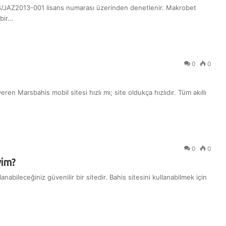
48/JAZ2013-001 lisans numarası üzerinden denetlenir. Makrobet
 bir…
0
0
en Marsbahis mobil sitesi hızlı mı; site oldukça hızlıdır. Tüm akıllı
0
0
yim?
ileceğiniz güvenilir bir sitedir. Bahis sitesini kullanabilmek için