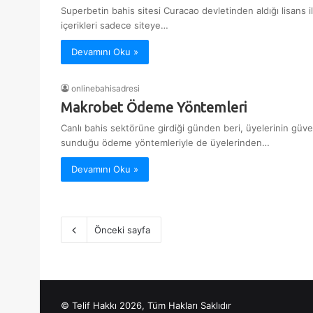
Superbetin bahis sitesi Curacao devletinden aldığı lisans i
içerikleri sadece siteye…
Devamını Oku »
onlinebahisadresi
Makrobet Ödeme Yöntemleri
Canlı bahis sektörüne girdiği günden beri, üyelerinin güv
sunduğu ödeme yöntemleriyle de üyelerinden…
Devamını Oku »
Önceki sayfa
© Telif Hakkı 2026, Tüm Hakları Saklıdır