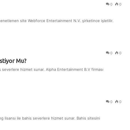
0
0
etlenen site Webforce Entertainment N.V. şirketince işletilir.
0
0
İstiyor Mu?
is severlere hizmet sunar. Alpha Entertainment B.V firması
0
0
 lisansı ile bahis severlere hizmet sunar. Bahis sitesini