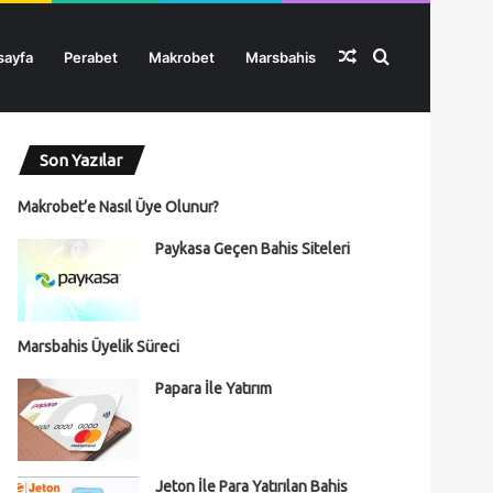
Rastgele
Arama
sayfa
Perabet
Makrobet
Marsbahis
Son Yazılar
Makale
yap
Makrobet’e Nasıl Üye Olunur?
Paykasa Geçen Bahis Siteleri
...
Marsbahis Üyelik Süreci
Papara İle Yatırım
Jeton İle Para Yatırılan Bahis