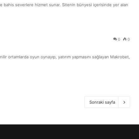
le bahis severlere hizmet sunar. Sitenin bünyesi içerisinde yer alan
0
0
enilir ortamlarda oyun oynayıp, yatırım yapmasını sağlayan Makrobet,
Sonraki sayfa