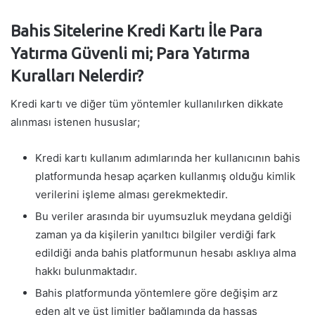
Bahis Sitelerine Kredi Kartı İle Para
Yatırma Güvenli mi; Para Yatırma
Kuralları Nelerdir?
Kredi kartı ve diğer tüm yöntemler kullanılırken dikkate
alınması istenen hususlar;
Kredi kartı kullanım adımlarında her kullanıcının bahis
platformunda hesap açarken kullanmış olduğu kimlik
verilerini işleme alması gerekmektedir.
Bu veriler arasında bir uyumsuzluk meydana geldiği
zaman ya da kişilerin yanıltıcı bilgiler verdiği fark
edildiği anda bahis platformunun hesabı asklıya alma
hakkı bulunmaktadır.
Bahis platformunda yöntemlere göre değişim arz
eden alt ve üst limitler bağlamında da hassas