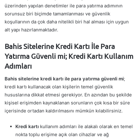
üzerinden yapılan denetimler ile para yatırma adımının
sorunsuz biri biçimde tamamlanması ve güvenlik
koşullarının da çok daha nitelikli biri hal alması için uygun
alt yapı hazırlanmaktadır.
Bahis Sitelerine Kredi Kartı İle Para
Yatırma Güvenli mi; Kredi Kartı Kullanım
Adımları
Bahis sitelerine kredi kartı ile para yatırma güvenli mi
;
kredi kartı kullanacak olan kişilerin temel güvenlik
hususlarına dikkat etmesi gerekiyor. En azından bu şekilde
kişisel erişimden kaynaklanan sorunların çok kısa bir süre
içerisinde ortadan kaldırılmasını mümkün kılabilirsiniz.
Kredi kartı
kullanım adımları ile alakalı olarak en temel
nokta toplu erişime açık olan cihazlar ve ağ