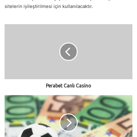
sitelerin iyileştirilmesi için kullanılacaktır.
Perabet Canlı Casino