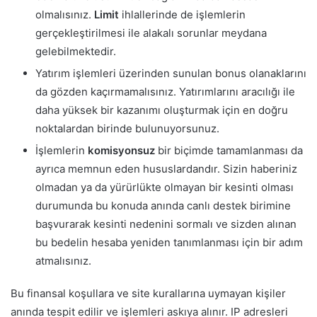
olmalısınız.
Limit
ihlallerinde de işlemlerin
gerçekleştirilmesi ile alakalı sorunlar meydana
gelebilmektedir.
Yatırım işlemleri üzerinden sunulan bonus olanaklarını
da gözden kaçırmamalısınız. Yatırımlarını aracılığı ile
daha yüksek bir kazanımı oluşturmak için en doğru
noktalardan birinde bulunuyorsunuz.
İşlemlerin
komisyonsuz
bir biçimde tamamlanması da
ayrıca memnun eden hususlardandır. Sizin haberiniz
olmadan ya da yürürlükte olmayan bir kesinti olması
durumunda bu konuda anında canlı destek birimine
başvurarak kesinti nedenini sormalı ve sizden alınan
bu bedelin hesaba yeniden tanımlanması için bir adım
atmalısınız.
Bu finansal koşullara ve site kurallarına uymayan kişiler
anında tespit edilir ve işlemleri askıya alınır. IP adresleri