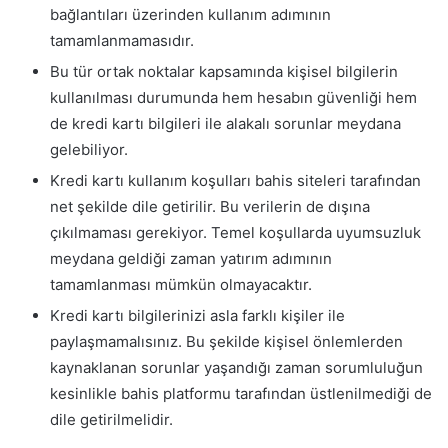
bağlantıları üzerinden kullanım adımının
tamamlanmamasıdır.
Bu tür ortak noktalar kapsamında kişisel bilgilerin
kullanılması durumunda hem hesabın güvenliği hem
de kredi kartı bilgileri ile alakalı sorunlar meydana
gelebiliyor.
Kredi kartı kullanım koşulları bahis siteleri tarafından
net şekilde dile getirilir. Bu verilerin de dışına
çıkılmaması gerekiyor. Temel koşullarda uyumsuzluk
meydana geldiği zaman yatırım adımının
tamamlanması mümkün olmayacaktır.
Kredi kartı bilgilerinizi asla farklı kişiler ile
paylaşmamalısınız. Bu şekilde kişisel önlemlerden
kaynaklanan sorunlar yaşandığı zaman sorumluluğun
kesinlikle bahis platformu tarafından üstlenilmediği de
dile getirilmelidir.