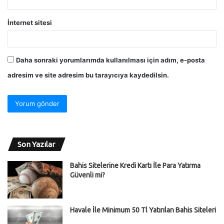
İnternet sitesi
Daha sonraki yorumlarımda kullanılması için adım, e-posta
adresim ve site adresim bu tarayıcıya kaydedilsin.
Son Yazılar
Bahis Sitelerine Kredi Kartı İle Para Yatırma
Güvenli mi?
Havale İle Minimum 50 Tl Yatırılan Bahis Siteleri