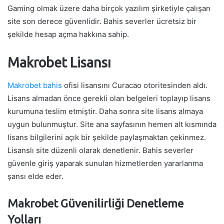
Gaming olmak üzere daha birçok yazılım şirketiyle çalışan
site son derece güvenlidir. Bahis severler ücretsiz bir
şekilde hesap açma hakkına sahip.
Makrobet Lisansı
Makrobet bahis
ofisi lisansını Curacao otoritesinden aldı.
Lisans almadan önce gerekli olan belgeleri toplayıp lisans
kurumuna teslim etmiştir. Daha sonra site lisans almaya
uygun bulunmuştur. Site ana sayfasının hemen alt kısmında
lisans bilgilerini açık bir şekilde paylaşmaktan çekinmez.
Lisanslı site düzenli olarak denetlenir. Bahis severler
güvenle giriş yaparak sunulan hizmetlerden yararlanma
şansı elde eder.
Makrobet Güvenilirliği Denetleme
Yolları