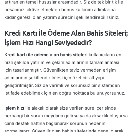
artıran en temel hususlar arasındadır. Siz de tek bir tık ile
hesabınızı aktive etmekten bonus kullanım adımlarına
kadar gerekli olan yatırım sürecini şekillendirebilirsiniz.
Kredi Kartı İle Ödeme Alan Bahis Siteleri;
İşlem Hızı Hangi Seviyededir?
Kredi kartı ile ödeme alan bahis siteleri
kullanıcıların en
hızlı şekilde yatırım ve çekim adımlarının tamamlanması
için tasarlanmıştır. Güvenlikten taviz vermeden erişim
adımlarının şekillendirilmesi için özel bir alt yapı
geliştirilmiştir. Siz de verimli ve sorunsuz bir sistemden
istifade edebilmek için en doğru noktada bulunuyorsunuz.
İşlem hızı
ile alakalı olarak size verilen süre içerisinde
herhangi bir sorun meydana gelirse ya da aksaklık oluşursa
canlı destek hattına bağlanarak sorunun nedenini
sormalısınız. Güvenilir olan bahis sitelerinde genel olarak