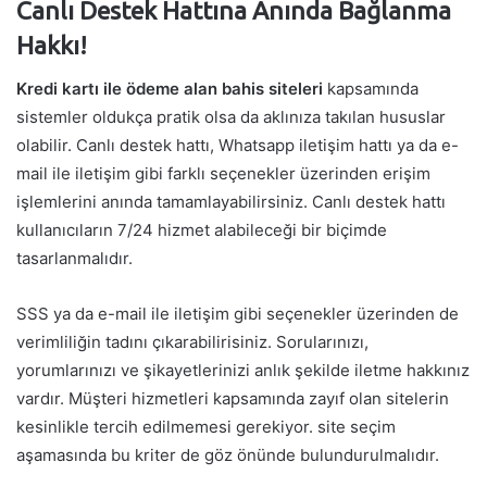
Canlı Destek Hattına Anında Bağlanma
Hakkı!
Kredi kartı ile ödeme alan bahis siteleri
kapsamında
sistemler oldukça pratik olsa da aklınıza takılan hususlar
olabilir. Canlı destek hattı, Whatsapp iletişim hattı ya da e-
mail ile iletişim gibi farklı seçenekler üzerinden erişim
işlemlerini anında tamamlayabilirsiniz. Canlı destek hattı
kullanıcıların 7/24 hizmet alabileceği bir biçimde
tasarlanmalıdır.
SSS ya da e-mail ile iletişim gibi seçenekler üzerinden de
verimliliğin tadını çıkarabilirisiniz. Sorularınızı,
yorumlarınızı ve şikayetlerinizi anlık şekilde iletme hakkınız
vardır. Müşteri hizmetleri kapsamında zayıf olan sitelerin
kesinlikle tercih edilmemesi gerekiyor. site seçim
aşamasında bu kriter de göz önünde bulundurulmalıdır.