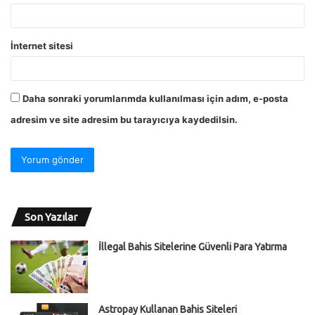
İnternet sitesi
Daha sonraki yorumlarımda kullanılması için adım, e-posta
adresim ve site adresim bu tarayıcıya kaydedilsin.
Son Yazılar
İllegal Bahis Sitelerine Güvenli Para Yatırma
Astropay Kullanan Bahis Siteleri