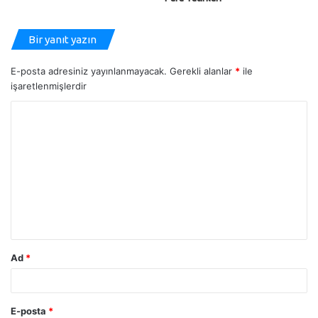
Bir yanıt yazın
E-posta adresiniz yayınlanmayacak.
Gerekli alanlar
*
ile
işaretlenmişlerdir
Ad
*
E-posta
*