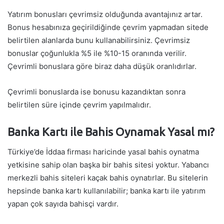
Yatırım bonusları çevrimsiz olduğunda avantajınız artar.
Bonus hesabınıza geçirildiğinde çevrim yapmadan sitede
belirtilen alanlarda bunu kullanabilirsiniz. Çevrimsiz
bonuslar çoğunlukla %5 ile %10-15 oranında verilir.
Çevrimli bonuslara göre biraz daha düşük oranlıdırlar.
Çevrimli bonuslarda ise bonusu kazandıktan sonra
belirtilen süre içinde çevrim yapılmalıdır.
Banka Kartı ile Bahis Oynamak Yasal mı?
Türkiye’de İddaa firması haricinde yasal bahis oynatma
yetkisine sahip olan başka bir bahis sitesi yoktur. Yabancı
merkezli bahis siteleri kaçak bahis oynatırlar. Bu sitelerin
hepsinde banka kartı kullanılabilir; banka kartı ile yatırım
yapan çok sayıda bahisçi vardır.