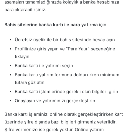
aşamaları tamamladığınızda kolaylıkla banka hesabınıza
para aktarabilirsiniz.
Bahis sitelerine banka kartı ile para yatırma
için:
Ücretsiz üyelik ile bir bahis sitesinde hesap açın
Profilinize giriş yapın ve “Para Yatır” seçeneğine
tıklayın
Banka kartı ile yatırımı seçin
Banka kartı yatırım formunu doldururken minimum
tutara göz atın
Banka kartı işlemlerinde gerekli olan bilgileri girin
Onaylayın ve yatırımınızı gerçekleştirin
Banka kartı işleminizi online olarak gerçekleştirirken kart
üzerinde şifre dışında bazı bilgileri girmeniz yeterlidir.
Şifre vermenize ise gerek yoktur. Online yatırım