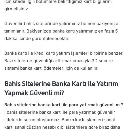
için sitede ilgili bölümlere belirttiğimiz kart bilgilerini
girmelisiniz.
Güvenilir bahis sitelerinde yatırımınız hemen bakiyenize
tanımlanır. Bakiyenizde banka kartı yatırımınız en fazla 5
dakika içinde görüntülenecektir.
Banka kartı ile kredi kartı yatırım işlemleri birbirine benzer.
Bazı sitelerde güvenliği arttırmak amacıyla 3D secure
sistemi banka kartı ödemeleri için de kullanılır.
Bahis Sitelerine Banka Kartı ile Yatırım
Yapmak Güvenli mi?
Bahis sitelerine banka kartı ile para yatırmak güvenli mi?
; bahis sitelerine banka kartı ile para yatırmak güvenilir
sitelerde sorun oluşturmaz. Banka kartı işlemleri sanal
kart, sanal cüzdan hesabı gibi sistemlere göre biraz daha