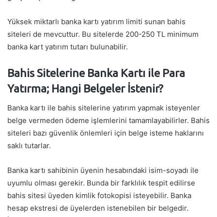
Yüksek miktarlı banka kartı yatırım limiti sunan bahis
siteleri de mevcuttur. Bu sitelerde 200-250 TL minimum
banka kart yatırım tutarı bulunabilir.
Bahis Sitelerine Banka Kartı ile Para
Yatırma; Hangi Belgeler İstenir?
Banka kartı ile bahis sitelerine yatırım yapmak isteyenler
belge vermeden ödeme işlemlerini tamamlayabilirler. Bahis
siteleri bazı güvenlik önlemleri için belge isteme haklarını
saklı tutarlar.
Banka kartı sahibinin üyenin hesabındaki isim-soyadı ile
uyumlu olması gerekir. Bunda bir farklılık tespit edilirse
bahis sitesi üyeden kimlik fotokopisi isteyebilir. Banka
hesap ekstresi de üyelerden istenebilen bir belgedir.