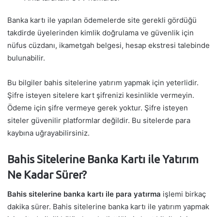
Banka kartı ile yapılan ödemelerde site gerekli gördüğü
takdirde üyelerinden kimlik doğrulama ve güvenlik için
nüfus cüzdanı, ikametgah belgesi, hesap ekstresi talebinde
bulunabilir.
Bu bilgiler bahis sitelerine yatırım yapmak için yeterlidir.
Şifre isteyen sitelere kart şifrenizi kesinlikle vermeyin.
Ödeme için şifre vermeye gerek yoktur. Şifre isteyen
siteler güvenilir platformlar değildir. Bu sitelerde para
kaybına uğrayabilirsiniz.
Bahis Sitelerine Banka Kartı ile Yatırım
Ne Kadar Sürer?
Bahis sitelerine banka kartı ile para yatırma
işlemi birkaç
dakika sürer. Bahis sitelerine banka kartı ile yatırım yapmak