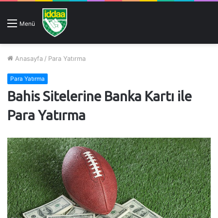
Menü
Anasayfa
/
Para Yatırma
Para Yatırma
Bahis Sitelerine Banka Kartı ile
Para Yatırma