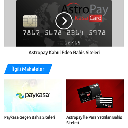
Astropay Kabul Eden Bahis Siteleri
İlgili Makaleler
Paykasa Geçen Bahis Siteleri
Astropay İle Para Yatırılan Bahis
Siteleri