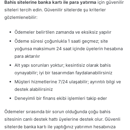
Bahis sitelerine banka kartı ile para yatırma
için güvenilir
siteleri tercih edin. Güvenilir sitelerde şu kriterler
gözlemlenebilir:
Ödemeler belirtilen zamanda ve eksiksiz yapılır
Ödeme süresi çoğunlukla 1 saati geçmez; site
yoğunsa maksimum 24 saat içinde üyelerin hesabına
para aktarılır
Alt yapı sorunları yoktur; kesintisiz olarak bahis
oynayabilir; iyi bir tasarımdan faydalanabilirsiniz
Müşteri hizmetlerine 7/24 ulaşabilir; ayrıntılı bilgi ve
destek alabilirsiniz
Deneyimli bir finans ekibi işlemleri takip eder
Ödemeler sırasında bir sorun olduğunda çoğu bahis
sitesinin canlı destek hattı üyelerine destek olur. Güvenli
sitelerde banka kartı ile yaptığınız yatırımın hesabınıza