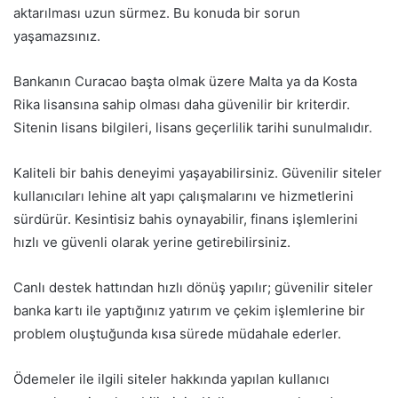
aktarılması uzun sürmez. Bu konuda bir sorun
yaşamazsınız.
Bankanın Curacao başta olmak üzere Malta ya da Kosta
Rika lisansına sahip olması daha güvenilir bir kriterdir.
Sitenin lisans bilgileri, lisans geçerlilik tarihi sunulmalıdır.
Kaliteli bir bahis deneyimi yaşayabilirsiniz. Güvenilir siteler
kullanıcıları lehine alt yapı çalışmalarını ve hizmetlerini
sürdürür. Kesintisiz bahis oynayabilir, finans işlemlerini
hızlı ve güvenli olarak yerine getirebilirsiniz.
Canlı destek hattından hızlı dönüş yapılır; güvenilir siteler
banka kartı ile yaptığınız yatırım ve çekim işlemlerine bir
problem oluştuğunda kısa sürede müdahale ederler.
Ödemeler ile ilgili siteler hakkında yapılan kullanıcı