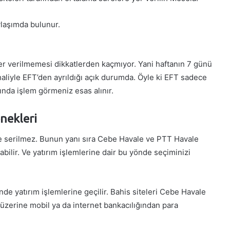
ylaşımda bulunur.
 yer verilmemesi dikkatlerden kaçmıyor. Yani haftanın 7 günü
haliyle EFT’den ayrıldığı açık durumda. Öyle ki EFT sadece
asında işlem görmeniz esas alınır.
nekleri
e serilmez. Bunun yanı sıra Cebe Havale ve PTT Havale
nabilir. Ve yatırım işlemlerine dair bu yönde seçiminizi
nde yatırım işlemlerine geçilir. Bahis siteleri Cebe Havale
ler üzerine mobil ya da internet bankacılığından para