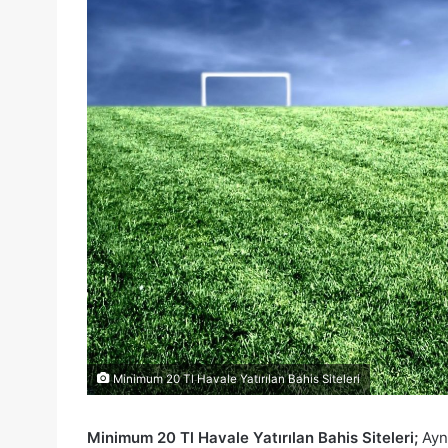
Minimum 20 Tl Havale Yatırılan Bahis Siteleri
Minimum 20 Tl Havale Yatırılan Bahis Siteleri;
Ayn