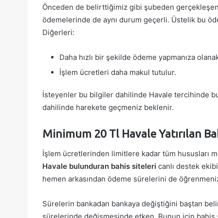
Önceden de belirttiğimiz gibi şubeden gerçekleşen 
ödemelerinde de aynı durum geçerli. Üstelik bu öd
Diğerleri:
Daha hızlı bir şekilde ödeme yapmanıza olanak
İşlem ücretleri daha makul tutulur.
İsteyenler bu bilgiler dahilinde Havale tercihinde bu
dahilinde harekete geçmeniz beklenir.
Minimum 20 Tl Havale Yatırılan Bah
İşlem ücretlerinden limitlere kadar tüm hususları
Havale bulunduran bahis siteleri
canlı destek ekib
hemen arkasından ödeme sürelerini de öğrenmeniz
Sürelerin bankadan bankaya değiştiğini baştan bel
sürelerinde değişmesinde etken. Bunun için bahis si