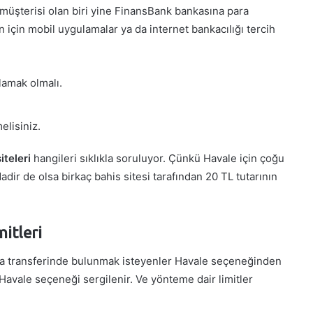
müşterisi olan biri yine FinansBank bankasına para
n için mobil uygulamalar ya da internet bankacılığı tercih
lamak olmalı.
elisiniz.
iteleri
hangileri sıklıkla soruluyor. Çünkü Havale için çoğu
Nadir de olsa birkaç bahis sitesi tarafından 20 TL tutarının
itleri
ara transferinde bulunmak isteyenler Havale seçeneğinden
 Havale seçeneği sergilenir. Ve yönteme dair limitler